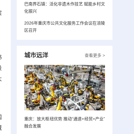
巴南界石镇：活化非遗木作技艺 赋能乡村文
化振兴
宾
2026年重庆市公共文化服务工作会议在涪陵
区召开
城市远洋
查看更多 >
书
投
大
、
国
重庆：放大枢纽优势 推动“通道+经贸+产业”
融合发展
域