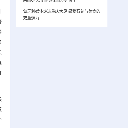
川
匈牙利媒体走进重庆大足 感受石刻与美食的
双重魅力
济
等
与
长
链
打
联
双
企