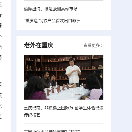
庆
渝摩出海：挺进欧洲高端市场
行
“重庆造”钢铁产品首次出口非洲
振
外
老外在重庆
查看更多 >
陆
努
两
汽
化
重庆巴南：非遗遇上国际范 留学生体验巴渝
传统技艺
更
美国小伙用音符给重庆写“情书”