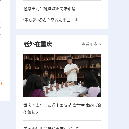
渝摩出海：挺进欧洲高端市场
“重庆造”钢铁产品首次出口非洲
动
大
老外在重庆
查看更多 >
重庆巴南：非遗遇上国际范 留学生体验巴渝
传统技艺
美国小伙用音符给重庆写“情书”