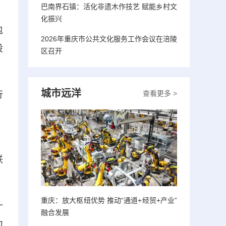
巴南界石镇：活化非遗木作技艺 赋能乡村文
、
化振兴
包
2026年重庆市公共文化服务工作会议在涪陵
设
区召开
城市远洋
查看更多 >
行
、
联
重庆：放大枢纽优势 推动“通道+经贸+产业”
十
融合发展
力