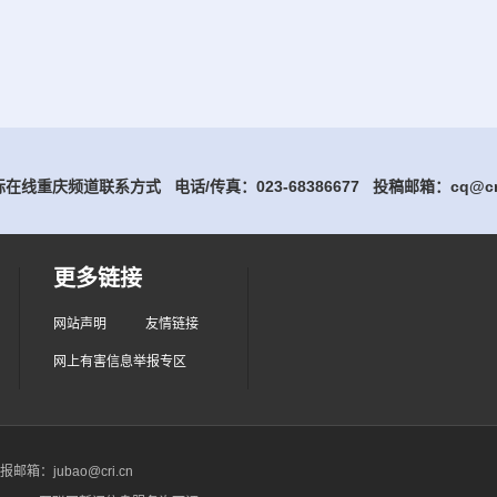
在线重庆频道联系方式 电话/传真：023-68386677
投稿邮箱：cq@cri
更多链接
网站声明
友情链接
网上有害信息举报专区
箱：jubao@cri.cn