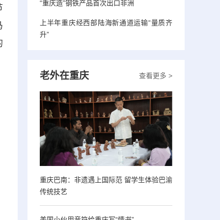
“重庆造”钢铁产品首次出口非洲
节
上半年重庆经西部陆海新通道运输“量质齐
马
升”
的
老外在重庆
查看更多 >
重庆巴南：非遗遇上国际范 留学生体验巴渝
传统技艺
美国小伙用音符给重庆写“情书”