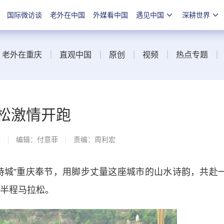
国际微访谈
老外在中国
外媒看中国
遇见中国
深耕世界
老外在重庆
直观中国
原创
视频
热点专题
拉松激情开跑
线
编辑：付意菲
责编：周利宏
华诗城”重庆奉节，用脚步丈量这座城市的山水诗韵，共赴
节半程马拉松。