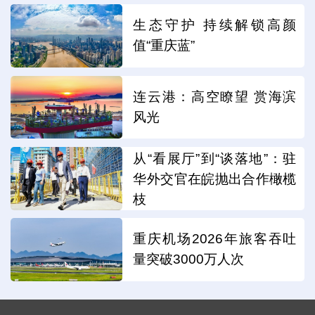
生态守护 持续解锁高颜
值“重庆蓝”
连云港：高空瞭望 赏海滨
风光
从“看展厅”到“谈落地”：驻
华外交官在皖抛出合作橄榄
枝
重庆机场2026年旅客吞吐
量突破3000万人次