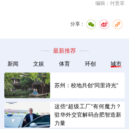
编辑：付意菲
分享：
最新推荐
新闻
文娱
体育
环创
城市
苏州：校地共创“同里诗光”
这些“超级工厂”有何魔力？
驻华外交官解码合肥智造新
力量