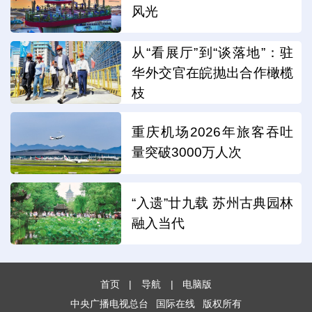
风光
从“看展厅”到“谈落地”：驻
华外交官在皖抛出合作橄榄
枝
重庆机场2026年旅客吞吐
量突破3000万人次
“入遗”廿九载 苏州古典园林
融入当代
首页
|
导航
|
电脑版
中央广播电视总台
国际在线
版权所有