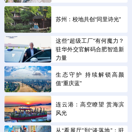
苏州：校地共创“同里诗光”
这些“超级工厂”有何魔力？
驻华外交官解码合肥智造新
力量
生态守护 持续解锁高颜
值“重庆蓝”
连云港：高空瞭望 赏海滨
风光
从“看展厅”到“谈落地”：驻