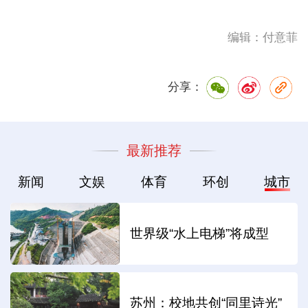
编辑：付意菲
分享：
最新推荐
新闻
文娱
体育
环创
城市
世界级“水上电梯”将成型
苏州：校地共创“同里诗光”