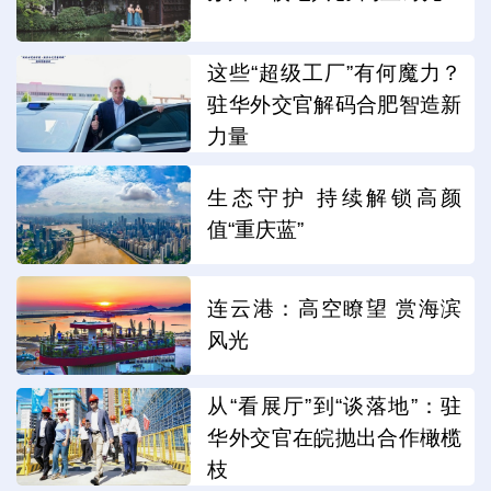
这些“超级工厂”有何魔力？
驻华外交官解码合肥智造新
力量
生态守护 持续解锁高颜
值“重庆蓝”
连云港：高空瞭望 赏海滨
风光
从“看展厅”到“谈落地”：驻
华外交官在皖抛出合作橄榄
枝