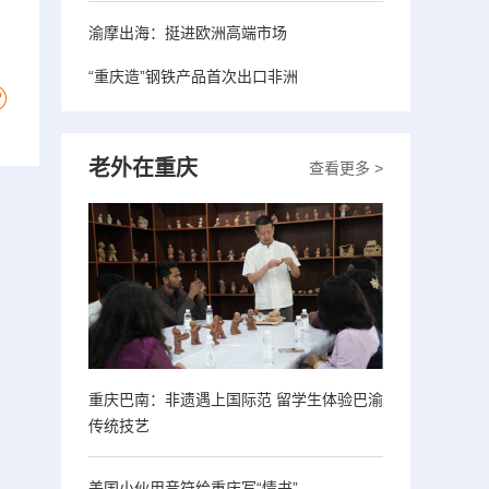
渝摩出海：挺进欧洲高端市场
“重庆造”钢铁产品首次出口非洲
老外在重庆
查看更多 >
重庆巴南：非遗遇上国际范 留学生体验巴渝
传统技艺
美国小伙用音符给重庆写“情书”