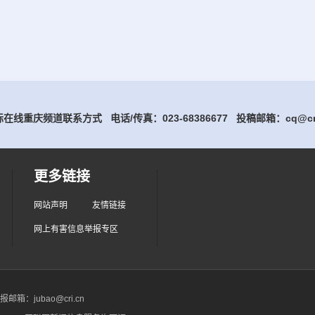
在线重庆频道联系方式 电话/传真：023-68386677
投稿邮箱：cq@cri
更多链接
网站声明
友情链接
网上有害信息举报专区
箱：jubao@cri.cn