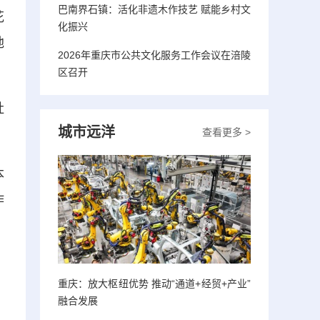
巴南界石镇：活化非遗木作技艺 赋能乡村文
花
化振兴
地
2026年重庆市公共文化服务工作会议在涪陵
区召开
社
城市远洋
查看更多 >
本
作
，
重庆：放大枢纽优势 推动“通道+经贸+产业”
融合发展