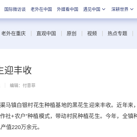
国际微访谈
老外在中国
外媒看中国
遇见中国
深耕世界
老外在重庆
直观中国
原创
视频
热点专题
生迎丰收
线
编辑：付意菲
马镇白银村花生种植基地的黑花生迎来丰收。近年来
合作社+农户”种植模式，带动村民种植花生。今年，全镇
产值220万余元。