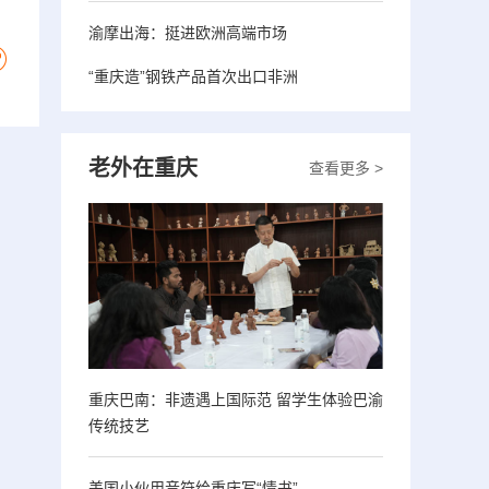
渝摩出海：挺进欧洲高端市场
“重庆造”钢铁产品首次出口非洲
老外在重庆
查看更多 >
重庆巴南：非遗遇上国际范 留学生体验巴渝
传统技艺
美国小伙用音符给重庆写“情书”