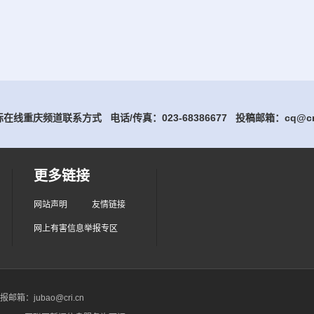
在线重庆频道联系方式 电话/传真：023-68386677
投稿邮箱：cq@cri
更多链接
网站声明
友情链接
网上有害信息举报专区
箱：jubao@cri.cn