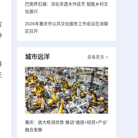
巴南界石镇：活化非遗木作技艺 赋能乡村文
化振兴
2026年重庆市公共文化服务工作会议在涪陵
宣
区召开
种
城市远洋
查看更多 >
展
还
，
重庆：放大枢纽优势 推动“通道+经贸+产业”
融合发展