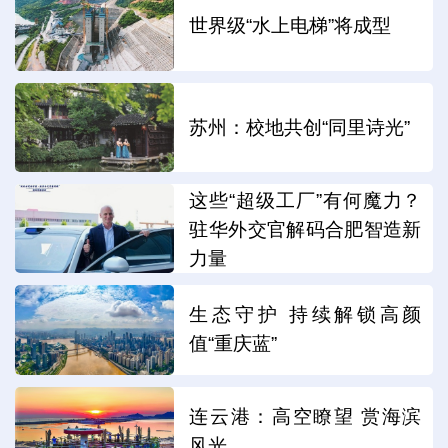
世界级“水上电梯”将成型
苏州：校地共创“同里诗光”
这些“超级工厂”有何魔力？
驻华外交官解码合肥智造新
力量
生态守护 持续解锁高颜
值“重庆蓝”
连云港：高空瞭望 赏海滨
风光