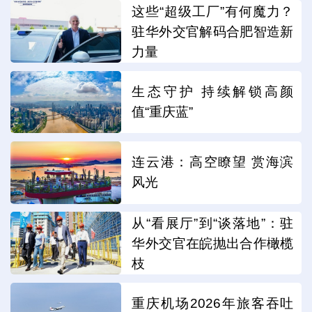
这些“超级工厂”有何魔力？
驻华外交官解码合肥智造新
力量
生态守护 持续解锁高颜
值“重庆蓝”
连云港：高空瞭望 赏海滨
风光
从“看展厅”到“谈落地”：驻
华外交官在皖抛出合作橄榄
枝
重庆机场2026年旅客吞吐