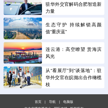
驻华外交官解码合肥智造新
力量
生态守护 持续解锁高颜
值“重庆蓝”
连云港：高空瞭望 赏海滨
风光
从“看展厅”到“谈落地”：驻
华外交官在皖抛出合作橄榄
枝
首页
|
导航
|
电脑版