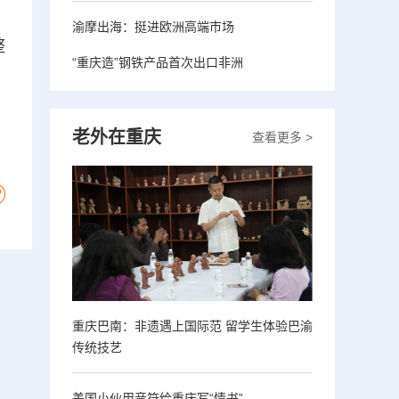
渝摩出海：挺进欧洲高端市场
整
“重庆造”钢铁产品首次出口非洲
老外在重庆
查看更多 >
重庆巴南：非遗遇上国际范 留学生体验巴渝
传统技艺
美国小伙用音符给重庆写“情书”