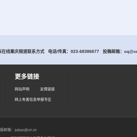
在线重庆频道联系方式 电话/传真：023-68386677
投稿邮箱：cq@cri
更多链接
网站声明
友情链接
网上有害信息举报专区
箱：jubao@cri.cn