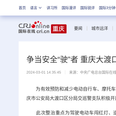
首页
语言
讲习所
国际漫评
国际锐评
国际3分钟
要闻
城市远洋
争当安全“驶”者 重庆大
2024-03-01 14:35:45
来源：中央广电总台国际在
为有效预防和减少电动自行车、摩托车道
庆市公安局大渡口区分局交巡警支队积极开
此次整治重点为驾驶电动车闯红灯、逆