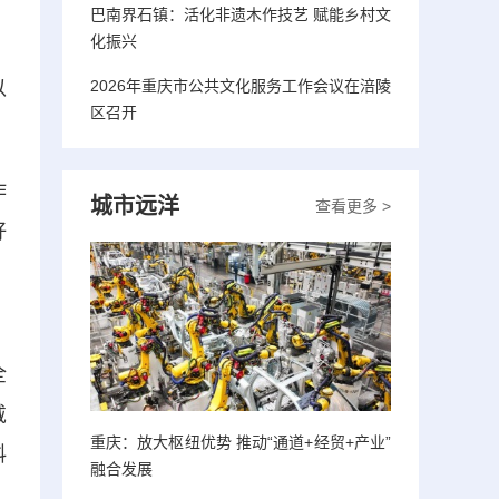
巴南界石镇：活化非遗木作技艺 赋能乡村文
化振兴
2026年重庆市公共文化服务工作会议在涪陵
以
区召开
作
城市远洋
查看更多 >
好
，
全
戴
重庆：放大枢纽优势 推动“通道+经贸+产业”
料
融合发展