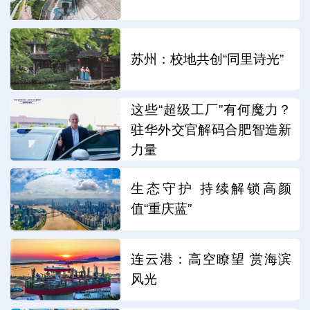
苏州：校地共创“同里诗光”
这些“超级工厂”有何魔力？
驻华外交官解码合肥智造新
力量
生态守护 持续解锁高颜
值“重庆蓝”
连云港：高空瞭望 赏海滨
风光