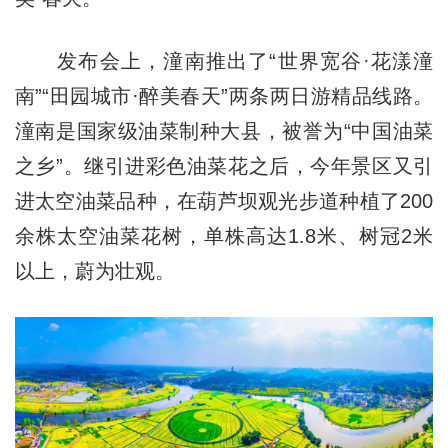
发布会上，潼南推出了“世界宽谷·花漾潼
南”“田园城市·醉美春天”两条两日游精品线路。
潼南是国家级油菜制种大县，被誉为“中国油菜
之乡”。继引进彩色油菜花之后，今年景区又引
进太空油菜品种，在葫芦坝观光步道种植了200
余株太空油菜花树，单株高达1.8米、树冠2米
以上，蔚为壮观。