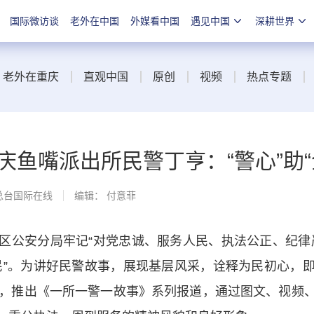
国际微访谈
老外在中国
外媒看中国
遇见中国
深耕世界
老外在重庆
直观中国
原创
视频
热点专题
鱼嘴派出所民警丁亨：“警心”助“
总台国际在线
编辑： 付意菲
公安分局牢记“对党忠诚、服务人民、执法公正、纪律严
民”。为讲好民警故事，展现基层风采，诠释为民初心，
所，推出《一所一警一故事》系列报道，通过图文、视频