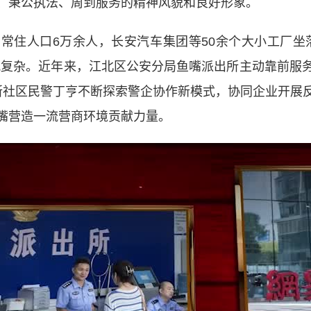
、秉公执法、周到服务的精神风貌和良好形象。
住人口6万余人，长安汽车集团等50余个大小工厂坐落
况复杂。近年来，江北区公安分局鱼嘴派出所主动靠前服
所社区民警丁亨不断探索警企协作新模式，协同企业开展
嘴营造一流营商环境贡献力量。