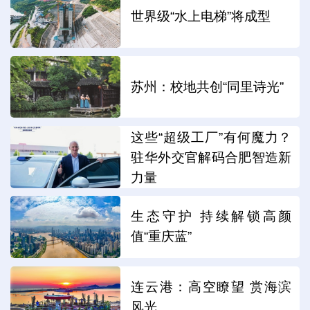
世界级“水上电梯”将成型
苏州：校地共创“同里诗光”
这些“超级工厂”有何魔力？
驻华外交官解码合肥智造新
力量
生态守护 持续解锁高颜
值“重庆蓝”
连云港：高空瞭望 赏海滨
风光