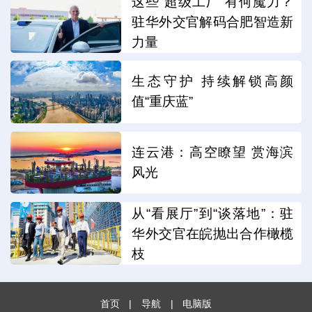
这些“超级工厂”有何魔力？
驻华外交官解码合肥智造新
力量
生态守护 持续解锁高颜
值“重庆蓝”
连云港：高空瞭望 赏海滨
风光
从“看展厅”到“谈落地”：驻
华外交官在皖抛出合作橄榄
枝
首页
|
导航
|
电脑版