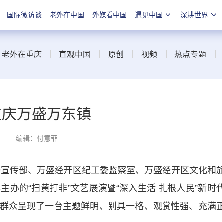
国际微访谈
老外在中国
外媒看中国
遇见中国
深耕世界
老外在重庆
直观中国
原创
视频
热点专题
重庆万盛万东镇
线
编辑：付意菲
宣传部、万盛经开区纪工委监察室、万盛经开区文化和
办的“扫黄打非”文艺展演暨“深入生活 扎根人民”新时
群众呈现了一台主题鲜明、别具一格、观赏性强、充满