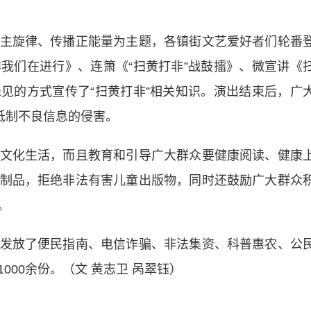
旋律、传播正能量为主题，各镇街文艺爱好者们轮番
我们在进行》、连箫《“扫黄打非”战鼓擂》、微宣讲《
见的方式宣传了“扫黄打非”相关知识。演出结束后，广
抵制不良信息的侵害。
化生活，而且教育和引导广大群众要健康阅读、健康
制品，拒绝非法有害儿童出版物，同时还鼓励广大群众
。
放了便民指南、电信诈骗、非法集资、科普惠农、公
00余份。（文 黄志卫 呙翠钰）