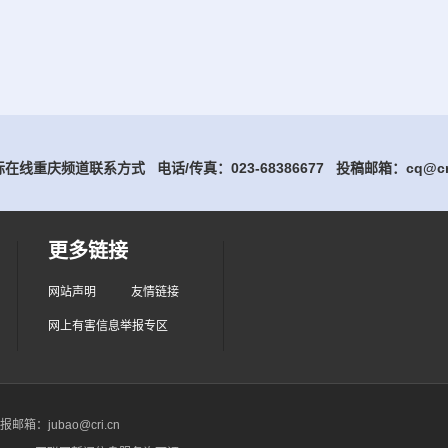
在线重庆频道联系方式 电话/传真：023-68386677
投稿邮箱：cq@cri
更多链接
网站声明
友情链接
网上有害信息举报专区
箱：jubao@cri.cn