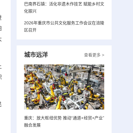
巴南界石镇：活化非遗木作技艺 赋能乡村文
化振兴
登
2026年重庆市公共文化服务工作会议在涪陵
扫
区召开
大
城市远洋
查看更多 >
上
积
民
重庆：放大枢纽优势 推动“通道+经贸+产业”
融合发展