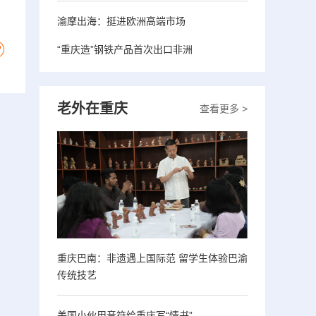
渝摩出海：挺进欧洲高端市场
“重庆造”钢铁产品首次出口非洲
老外在重庆
查看更多 >
重庆巴南：非遗遇上国际范 留学生体验巴渝
传统技艺
美国小伙用音符给重庆写“情书”