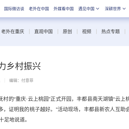
国际微访谈
老外在中国
外媒看中国
遇见中国
深耕世界
老外在重庆
直观中国
原创
视频
热点专题
力乡村振兴
线
编辑：付意菲
村的“重庆·云上桃园”正式开园，丰都县南天湖镇“云上
越多，证明我的桃子越好。”活动现场，丰都县新农人互助
气十足地说道。