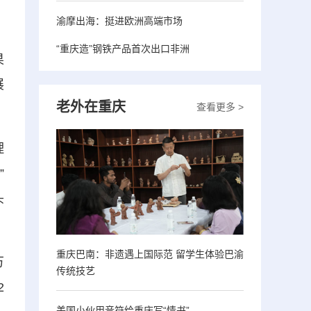
渝摩出海：挺进欧洲高端市场
“重庆造”钢铁产品首次出口非洲
果
展
老外在重庆
查看更多 >
理
”
头
重庆巴南：非遗遇上国际范 留学生体验巴渝
万
传统技艺
2
美国小伙用音符给重庆写“情书”