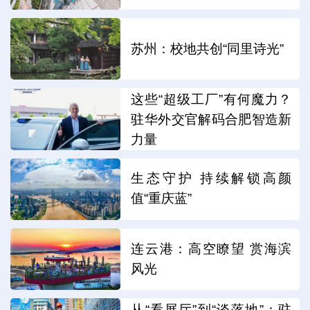
苏州：校地共创“同里诗光”
这些“超级工厂”有何魔力？
驻华外交官解码合肥智造新
力量
生态守护 持续解锁高颜
值“重庆蓝”
连云港：高空瞭望 赏海滨
风光
从“看展厅”到“谈落地”：驻