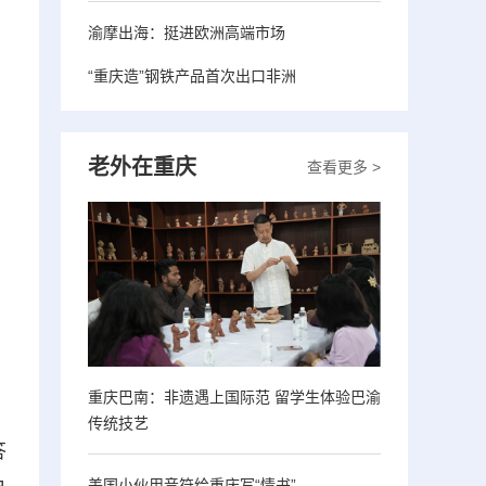
渝摩出海：挺进欧洲高端市场
“重庆造”钢铁产品首次出口非洲
老外在重庆
查看更多 >
重庆巴南：非遗遇上国际范 留学生体验巴渝
传统技艺
答
美国小伙用音符给重庆写“情书”