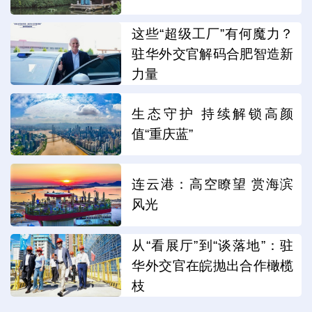
这些“超级工厂”有何魔力？
驻华外交官解码合肥智造新
力量
生态守护 持续解锁高颜
值“重庆蓝”
连云港：高空瞭望 赏海滨
风光
从“看展厅”到“谈落地”：驻
华外交官在皖抛出合作橄榄
枝