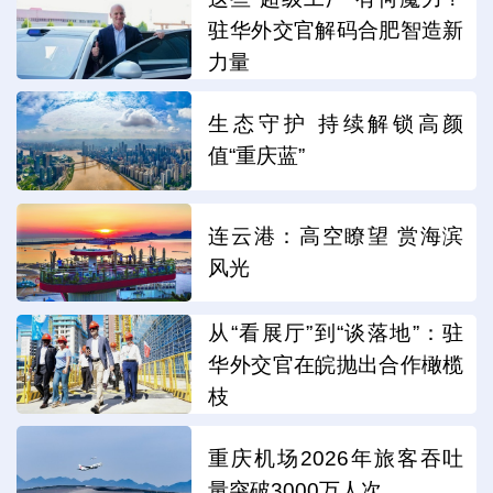
驻华外交官解码合肥智造新
力量
生态守护 持续解锁高颜
值“重庆蓝”
连云港：高空瞭望 赏海滨
风光
从“看展厅”到“谈落地”：驻
华外交官在皖抛出合作橄榄
枝
重庆机场2026年旅客吞吐
量突破3000万人次