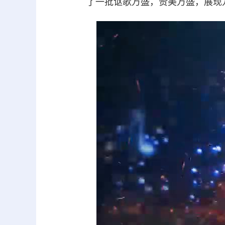
了一批讴歌万盛，赞美万盛，展现