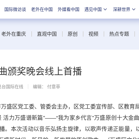
国际微访谈
老外在中国
外媒看中国
遇见中国
深耕世界
老外在重庆
直观中国
原创
视频
热点专题
曲颁奖晚会线上首播
总台国际在线
编辑： 付意菲
庆市万盛区党工委、管委会主办，区党工委宣传部、区教育
 活力万盛谱新篇”——“我为家乡代言”万盛原创十大
首播。本次活动以音乐弘扬主旋律，以歌声传递正能量，以