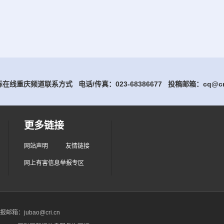
在线重庆频道联系方式 电话/传真：023-68386677
投稿邮箱：cq@cri
更多链接
网站声明
友情链接
网上有害信息举报专区
箱：jubao@cri.cn