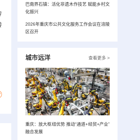
巴南界石镇：活化非遗木作技艺 赋能乡村文
化振兴
传
2026年重庆市公共文化服务工作会议在涪陵
转
区召开
城市远洋
查看更多 >
重庆：放大枢纽优势 推动“通道+经贸+产业”
融合发展