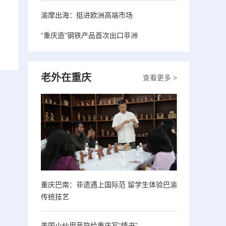
渝摩出海：挺进欧洲高端市场
“重庆造”钢铁产品首次出口非洲
老外在重庆
查看更多 >
重庆巴南：非遗遇上国际范 留学生体验巴渝
传统技艺
美国小伙用音符给重庆写“情书”