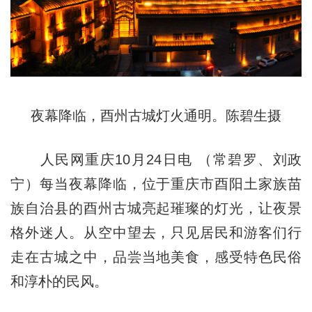
夜幕降临，酉州古城灯火通明。陈碧生摄
人民网重庆10月24日电 （常碧罗、刘政
宁）每当夜幕降临，位于重庆市酉阳土家族苗
族自治县的酉州古城亮起璀璨的灯光，让夜景
格外迷人。从空中望去，只见居民和游客们行
走在古城之中，品尝当地美食，感受特色民俗
和淳朴的民风。