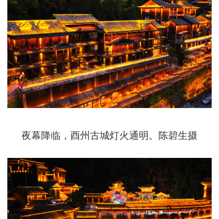
夜幕降临，酉州古城灯火通明。陈碧生摄