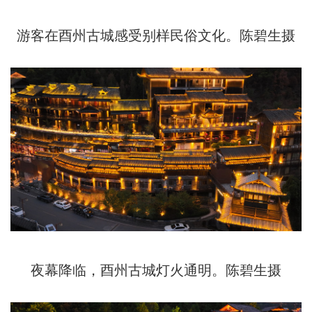
游客在酉州古城感受别样民俗文化。陈碧生摄
夜幕降临，酉州古城灯火通明。陈碧生摄