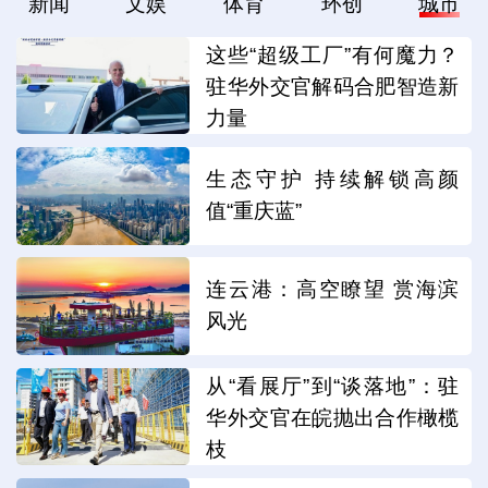
新闻
文娱
体育
环创
城市
这些“超级工厂”有何魔力？
驻华外交官解码合肥智造新
力量
生态守护 持续解锁高颜
值“重庆蓝”
连云港：高空瞭望 赏海滨
风光
从“看展厅”到“谈落地”：驻
华外交官在皖抛出合作橄榄
枝