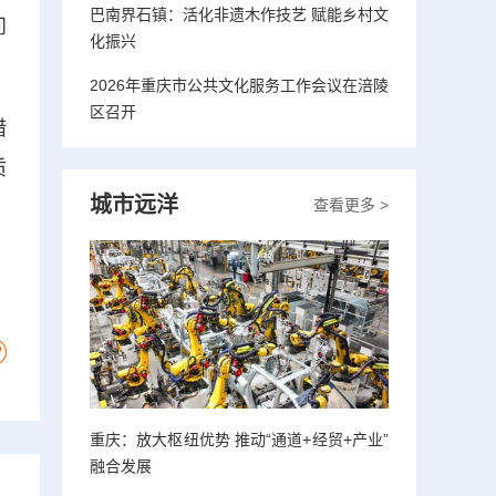
巴南界石镇：活化非遗木作技艺 赋能乡村文
问
化振兴
2026年重庆市公共文化服务工作会议在涪陵
区召开
措
质
城市远洋
查看更多 >
重庆：放大枢纽优势 推动“通道+经贸+产业”
融合发展