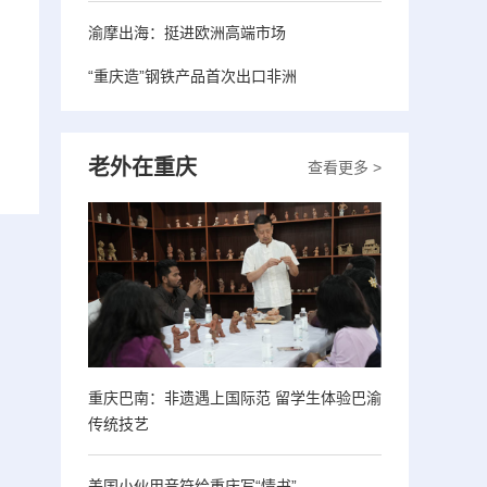
渝摩出海：挺进欧洲高端市场
“重庆造”钢铁产品首次出口非洲
老外在重庆
查看更多 >
重庆巴南：非遗遇上国际范 留学生体验巴渝
传统技艺
美国小伙用音符给重庆写“情书”