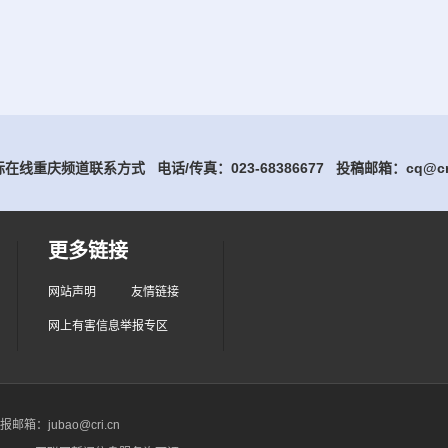
在线重庆频道联系方式 电话/传真：023-68386677
投稿邮箱：cq@cri
更多链接
网站声明
友情链接
网上有害信息举报专区
箱：jubao@cri.cn