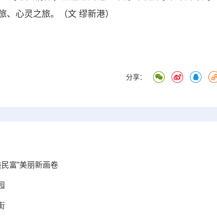
旅、心灵之旅。（文 缪新港）
分享：
美民富”美丽新画卷
园
街