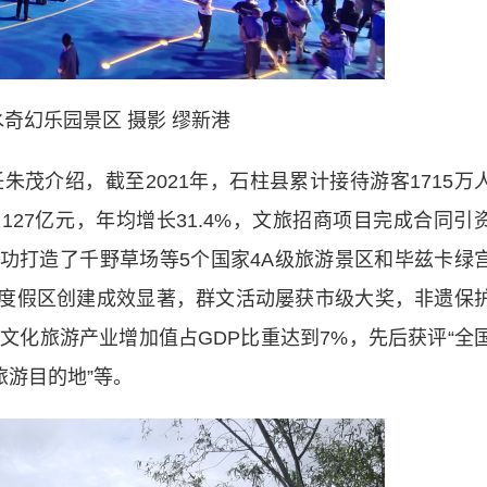
幻乐园景区 摄影 缪新港
介绍，截至2021年，石柱县累计接待游客1715万
127亿元，年均增长31.4%，文旅招商项目完成合同引
，成功打造了千野草场等5个国家4A级旅游景区和毕兹卡绿
游度假区创建成效显著，群文活动屡获市级大奖，非遗保
文化旅游产业增加值占GDP比重达到7%，先后获评“全
旅游目的地”等。