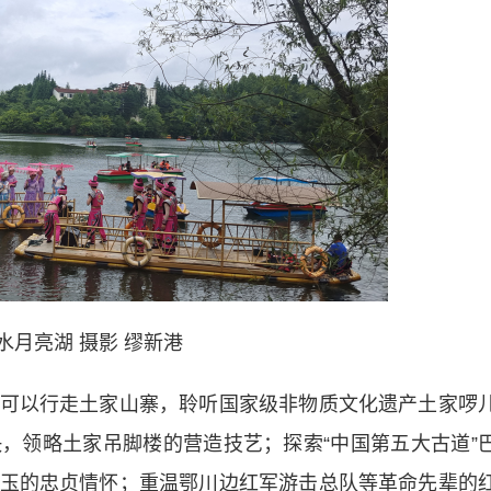
亮湖 摄影 缪新港
以行走土家山寨，聆听国家级非物质文化遗产土家啰
，领略土家吊脚楼的营造技艺；探索“中国第五大古道”
玉的忠贞情怀；重温鄂川边红军游击总队等革命先辈的