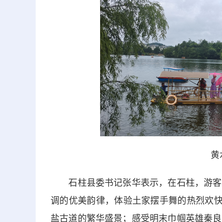
黄水月
石柱县委书记张华表示，在石柱，游客可
调的优美韵律，体验土家摆手舞的热烈欢快
盐古道的繁华盛景；感受明末巾帼英雄秦良