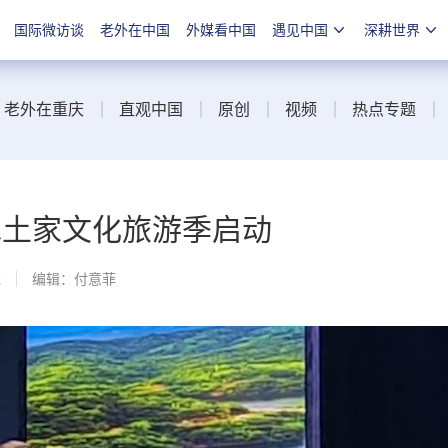
国际微访谈
老外在中国
外媒看中国
遇见中国
深耕世界
老外在重庆
直观中国
原创
视频
热点专题
黄水土家文化旅游季启动
线
编辑：付意菲