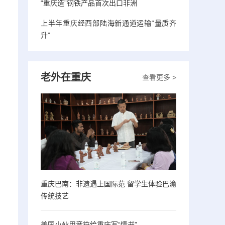
“重庆造”钢铁产品首次出口非洲
上半年重庆经西部陆海新通道运输“量质齐
升”
老外在重庆
查看更多 >
重庆巴南：非遗遇上国际范 留学生体验巴渝
传统技艺
美国小伙用音符给重庆写“情书”