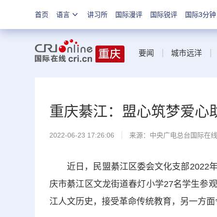
首页
语言
讲习所
国际漫评
国际锐评
国际3分钟
要闻
城市远洋
重庆綦江：盟心筑梦爱心
2022-06-23 17:26:06
来源：
中央广电总台国际在
近日，民盟綦江区委会文化支部2022年
庆市綦江区文龙街道春灯小学27名学生参
江人文历史，接受革命传统教育，另一方面