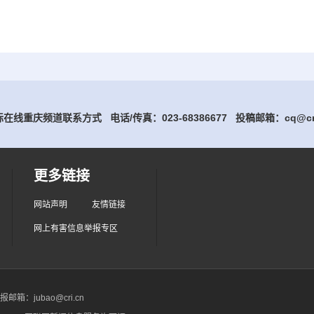
在线重庆频道联系方式 电话/传真：023-68386677
投稿邮箱：cq@cri
更多链接
网站声明
友情链接
网上有害信息举报专区
箱：jubao@cri.cn