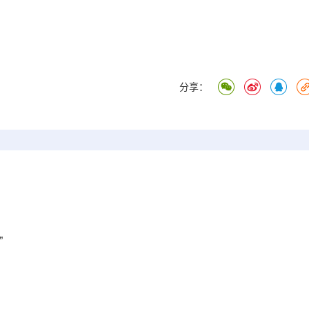
分享：
”