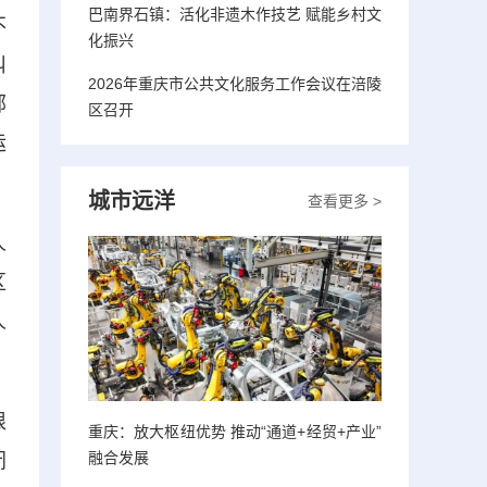
巴南界石镇：活化非遗木作技艺 赋能乡村文
不
化振兴
纠
2026年重庆市公共文化服务工作会议在涪陵
部
区召开
运
城市远洋
查看更多 >
人
区
人
根
重庆：放大枢纽优势 推动“通道+经贸+产业”
融合发展
闭