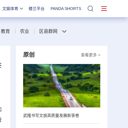
文娱体育
楼兰平台
PANDA SHORTS
站内搜索
教育
农业
区县群网
原创
查看更多 >
举
和
武隆书写文旅高质量发展新答卷
管