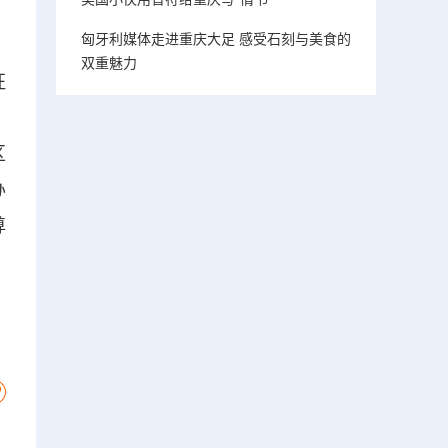
匈牙利媒体走进重庆大足 感受石刻与美食的
双重魅力
征
、
区
办
尊