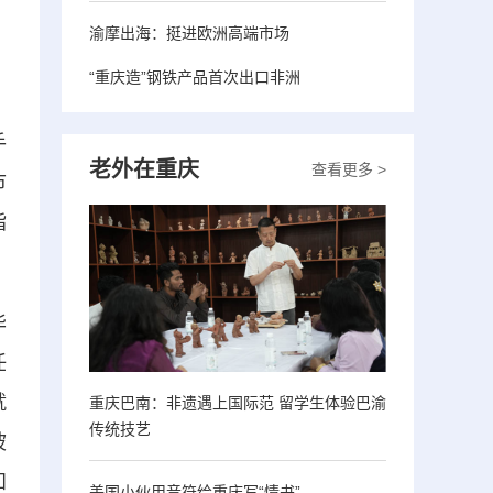
渝摩出海：挺进欧洲高端市场
“重庆造”钢铁产品首次出口非洲
手
老外在重庆
查看更多 >
市
指
华
任
就
重庆巴南：非遗遇上国际范 留学生体验巴渝
传统技艺
坡
知
美国小伙用音符给重庆写“情书”