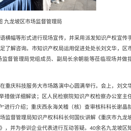
图 九龙坡区市场监督管理局
横幅等形式进行现场宣传，并采用派发知识产权宣传
足了解咨询。市知识产权局运用促进处处长刘文华，区
场监督管理局党组成员、副局长余朝能等莅临现场并做
重庆科技服务大市场路演中心圆满举行。会上，刘文
策举措做详细解读；区人民检察院知识产权检察办公室主
护”进行介绍；重庆西永海关稽（核）查审核科科长谢晶
区市场监督管理局知识产权科科长何国伙讲解《重庆市九龙
》，并为参训企业代表进行互动答疑。40余名九龙坡区