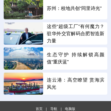
苏州：校地共创“同里诗光”
这些“超级工厂”有何魔力？
驻华外交官解码合肥智造新
力量
生态守护 持续解锁高颜
值“重庆蓝”
连云港：高空瞭望 赏海滨
风光
首页
|
导航
|
电脑版