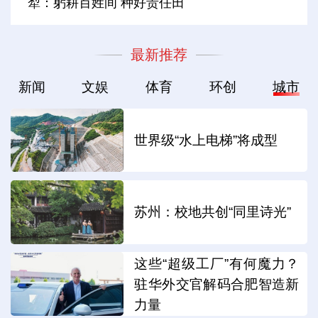
犁：躬耕百姓间 种好责任田
最新推荐
新闻
文娱
体育
环创
城市
世界级“水上电梯”将成型
苏州：校地共创“同里诗光”
这些“超级工厂”有何魔力？
驻华外交官解码合肥智造新
力量