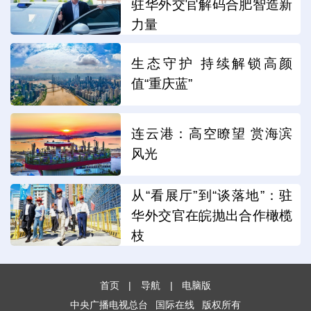
驻华外交官解码合肥智造新
力量
生态守护 持续解锁高颜
值“重庆蓝”
连云港：高空瞭望 赏海滨
风光
从“看展厅”到“谈落地”：驻
华外交官在皖抛出合作橄榄
枝
首页
|
导航
|
电脑版
中央广播电视总台
国际在线
版权所有