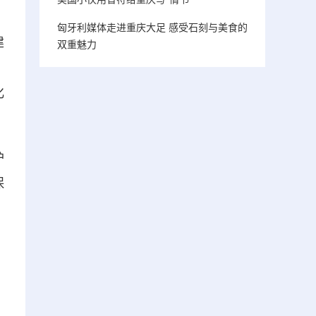
匈牙利媒体走进重庆大足 感受石刻与美食的
建
双重魅力
。
化
护
保