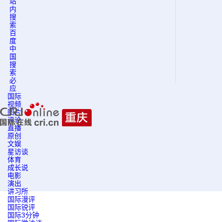
站
内
搜
索
百
度
中
国
搜
索
必
应
国际
视频
图片
评论
直播
原创
文娱
星访谈
体育
成长说
电影
演出
讲习所
国际漫评
国际锐评
国际3分钟