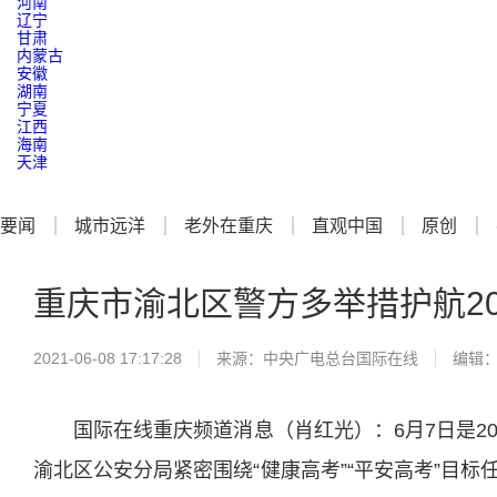
河南
辽宁
甘肃
内蒙古
安徽
湖南
宁夏
江西
海南
天津
要闻
城市远洋
老外在重庆
直观中国
原创
重庆市渝北区警方多举措护航20
2021-06-08 17:17:28
来源：
中央广电总台国际在线
编辑
国际在线重庆频道消息（肖红光）：6月7日是20
渝北区公安分局紧密围绕“健康高考”“平安高考”目