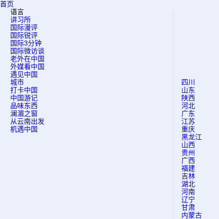
首页
语言
讲习所
国际漫评
国际锐评
国际3分钟
国际微访谈
老外在中国
外媒看中国
遇见中国
城市
四川
打卡中国
山东
中国游记
陕西
品味东西
河北
澜湄之窗
广东
从云南出发
江苏
机遇中国
重庆
黑龙江
山西
贵州
广西
福建
吉林
湖北
河南
辽宁
甘肃
内蒙古