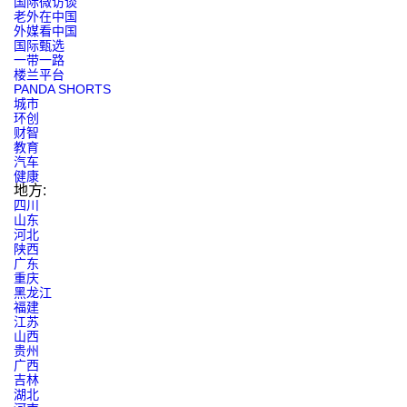
国际微访谈
老外在中国
外媒看中国
国际甄选
一带一路
楼兰平台
PANDA SHORTS
城市
环创
财智
教育
汽车
健康
地方:
四川
山东
河北
陕西
广东
重庆
黑龙江
福建
江苏
山西
贵州
广西
吉林
湖北