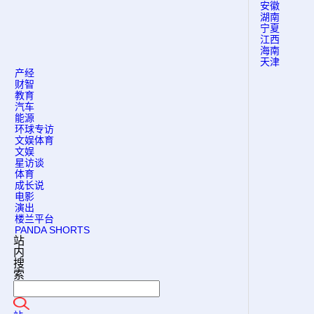
安徽
湖南
宁夏
江西
海南
天津
产经
财智
教育
汽车
能源
环球专访
文娱体育
文娱
星访谈
体育
成长说
电影
演出
楼兰平台
PANDA SHORTS
站
内
搜
索