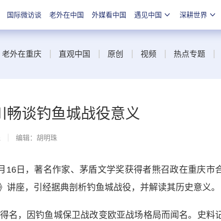
国际微访谈
老外在中国
外媒看中国
遇见中国
深耕世界
老外在重庆
直观中国
原创
视频
热点专题
川畅谈钓鱼城战役意义
线
编辑：胡明珠
16日，著名作家、茅盾文学奖获得者熊召政在重庆市
》讲座，引经据典剖析钓鱼城战役，并解读其历史意义。
名，因钓鱼城保卫战改变欧亚战场格局而闻名。史料