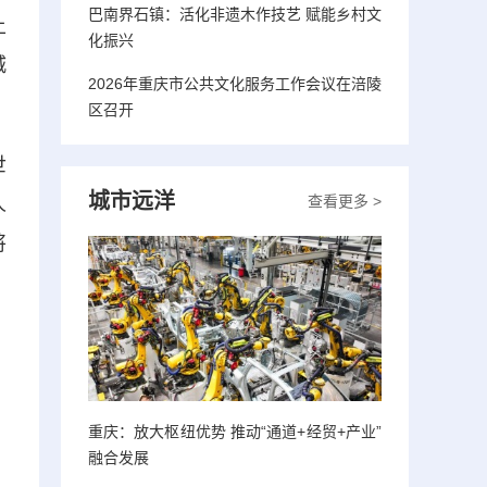
巴南界石镇：活化非遗木作技艺 赋能乡村文
土
化振兴
城
2026年重庆市公共文化服务工作会议在涪陵
区召开
世
城市远洋
查看更多 >
人
将
重庆：放大枢纽优势 推动“通道+经贸+产业”
融合发展