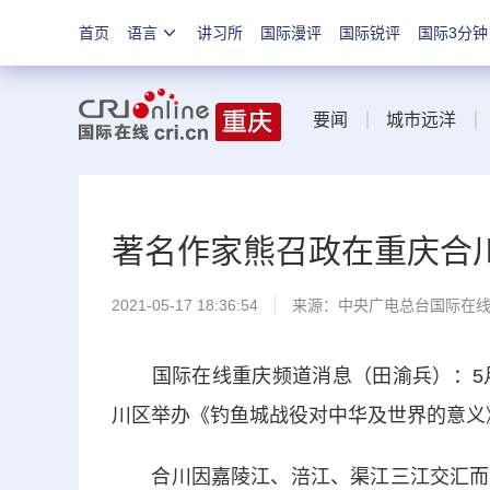
首页
语言
讲习所
国际漫评
国际锐评
国际3分钟
要闻
城市远洋
著名作家熊召政在重庆合
2021-05-17 18:36:54
来源：
中央广电总台国际在
国际在线重庆频道消息（田渝兵）：5月
川区举办《钓鱼城战役对中华及世界的意义
合川因嘉陵江、涪江、渠江三江交汇而得