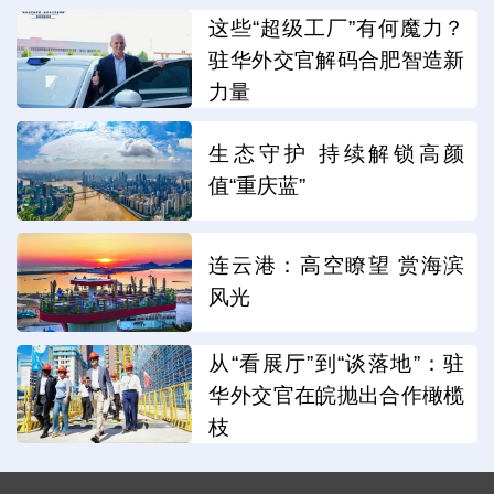
这些“超级工厂”有何魔力？
驻华外交官解码合肥智造新
力量
生态守护 持续解锁高颜
值“重庆蓝”
连云港：高空瞭望 赏海滨
风光
从“看展厅”到“谈落地”：驻
华外交官在皖抛出合作橄榄
枝