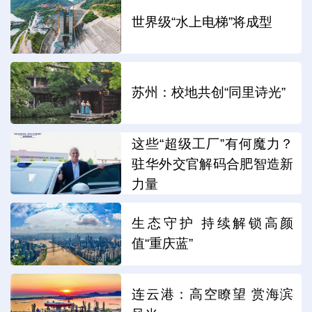
世界级“水上电梯”将成型
苏州：校地共创“同里诗光”
这些“超级工厂”有何魔力？
驻华外交官解码合肥智造新
力量
生态守护 持续解锁高颜
值“重庆蓝”
连云港：高空瞭望 赏海滨