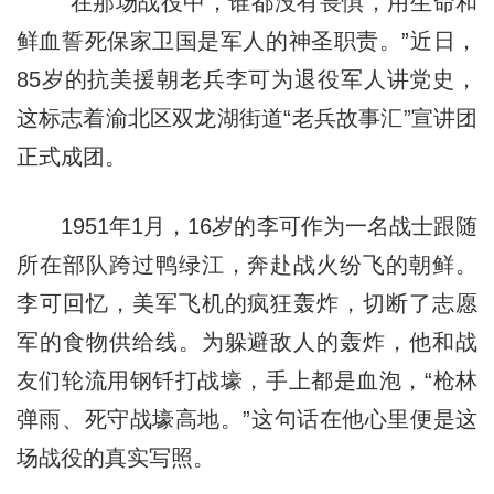
“在那场战役中，谁都没有畏惧，用生命和
鲜血誓死保家卫国是军人的神圣职责。”近日，
85岁的抗美援朝老兵李可为退役军人讲党史，
这标志着渝北区双龙湖街道“老兵故事汇”宣讲团
正式成团。
1951年1月，16岁的李可作为一名战士跟随
所在部队跨过鸭绿江，奔赴战火纷飞的朝鲜。
李可回忆，美军飞机的疯狂轰炸，切断了志愿
军的食物供给线。为躲避敌人的轰炸，他和战
友们轮流用钢钎打战壕，手上都是血泡，“枪林
弹雨、死守战壕高地。”这句话在他心里便是这
场战役的真实写照。