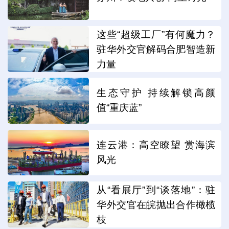
这些“超级工厂”有何魔力？
驻华外交官解码合肥智造新
力量
生态守护 持续解锁高颜
值“重庆蓝”
连云港：高空瞭望 赏海滨
风光
从“看展厅”到“谈落地”：驻
华外交官在皖抛出合作橄榄
枝