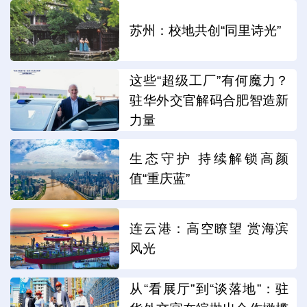
苏州：校地共创“同里诗光”
这些“超级工厂”有何魔力？
驻华外交官解码合肥智造新
力量
生态守护 持续解锁高颜
值“重庆蓝”
连云港：高空瞭望 赏海滨
风光
从“看展厅”到“谈落地”：驻