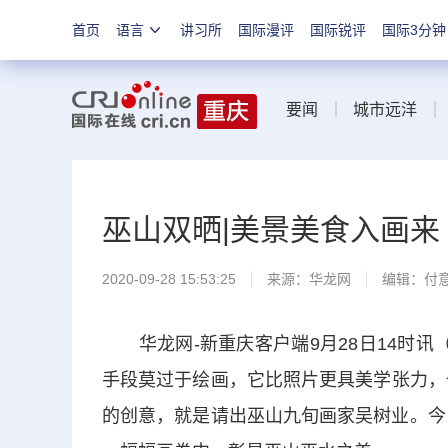
首页
语言
讲习所
国际漫评
国际锐评
国际3分钟
要闻
城市远洋
巫山双晒|美景美食入画来
2020-09-28 15:53:25
来源：
华龙网
编辑：付
华龙网-新重庆客户端9月28日14时讯
手段莫过于绘画，它比照片更具美学张力，
的创意，就是请出巫山九旬画家吴树业。今