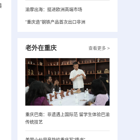
典
渝摩出海：挺进欧洲高端市场
“重庆造”钢铁产品首次出口非洲
老外在重庆
查看更多 >
重庆巴南：非遗遇上国际范 留学生体验巴渝
传统技艺
美国小伙用音符给重庆写“情书”