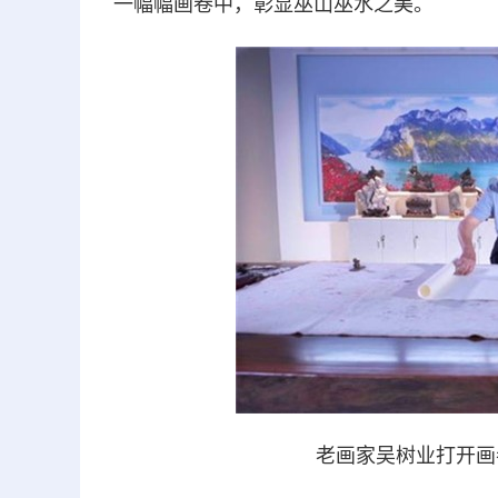
一幅幅画卷中，彰显巫山巫水之美。
老画家吴树业打开画