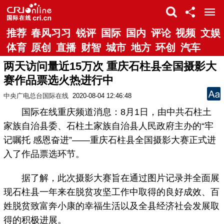
推荐
春风习习
锐评
国际
国内
评论
视频
文娱
体育
原创
直播
财智
城市
地方
环创
汽车
两天访问量近15万次 重庆石柱县全国摄影大
赛作品票选火热进行中
中央广电总台国际在线
2020-08-04 12:46:48
国际在线重庆频道消息：8月1日，由中共石柱土
家族自治县委、石柱土家族自治县人民政府主办的“牢
记嘱托 感恩奋进”——重庆石柱县全国摄影大赛正式进
入了作品票选环节。
据了解，此次摄影大赛旨在通过图片记录并全面展
现石柱县一年来在脱贫攻坚工作中取得的良好成效、百
姓脱贫致富奔小康的幸福生活以及全县经济社会发展取
得的积极进展。