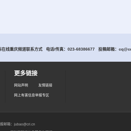
在线重庆频道联系方式 电话/传真：023-68386677
投稿邮箱：cq@cri
更多链接
网站声明
友情链接
网上有害信息举报专区
箱：jubao@cri.cn