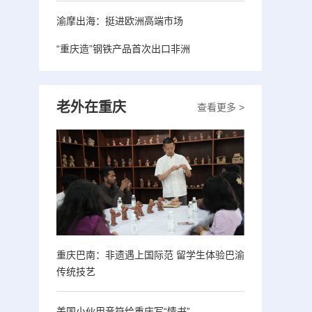
渝摩出海：挺进欧洲高端市场
“重庆造”钢铁产品首次出口非洲
老外在重庆
查看更多 >
重庆巴南：非遗遇上国际范 留学生体验巴渝
传统技艺
美国小伙用音符给重庆写“情书”