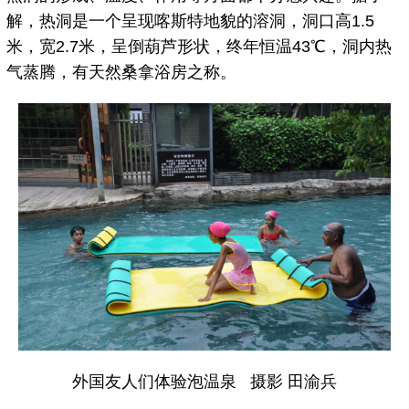
解，热洞是一个呈现喀斯特地貌的溶洞，洞口高1.5
米，宽2.7米，呈倒葫芦形状，终年恒温43℃，洞内热
气蒸腾，有天然桑拿浴房之称。
外国友人们体验泡温泉 摄影 田渝兵