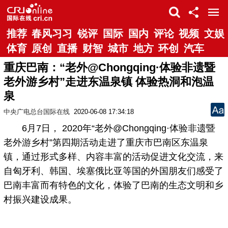
推荐
春风习习
锐评
国际
国内
评论
视频
文娱
体育
原创
直播
财智
城市
地方
环创
汽车
重庆巴南：“老外@Chongqing·体验非遗暨
老外游乡村”走进东温泉镇 体验热洞和泡温
泉
中央广电总台国际在线
2020-06-08 17:34:18
6月7日， 2020年“老外@Chongqing·体验非遗暨
老外游乡村”第四期活动走进了重庆市巴南区东温泉
镇，通过形式多样、内容丰富的活动促进文化交流，来
自匈牙利、韩国、埃塞俄比亚等国的外国朋友们感受了
巴南丰富而有特色的文化，体验了巴南的生态文明和乡
村振兴建设成果。